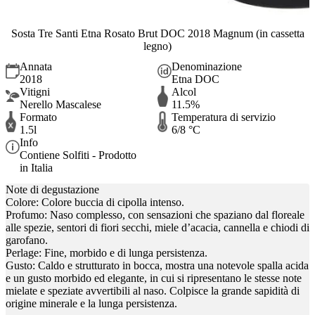
Sosta Tre Santi Etna Rosato Brut DOC 2018 Magnum (in cassetta
legno)
Annata
Denominazione
2018
Etna DOC
Vitigni
Alcol
Nerello Mascalese
11.5%
Formato
Temperatura di servizio
1.5l
6/8 °C
Info
Contiene Solfiti - Prodotto
in Italia
Note di degustazione
Colore: Colore buccia di cipolla intenso.
Profumo: Naso complesso, con sensazioni che spaziano dal floreale
alle spezie, sentori di fiori secchi, miele d’acacia, cannella e chiodi di
garofano.
Perlage: Fine, morbido e di lunga persistenza.
Gusto: Caldo e strutturato in bocca, mostra una notevole spalla acida
e un gusto morbido ed elegante, in cui si ripresentano le stesse note
mielate e speziate avvertibili al naso. Colpisce la grande sapidità di
origine minerale e la lunga persistenza.