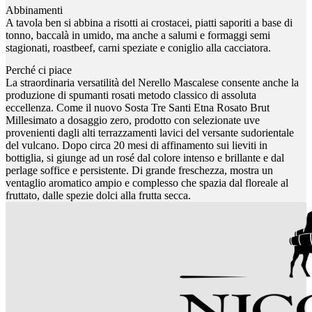
Abbinamenti
A tavola ben si abbina a risotti ai crostacei, piatti saporiti a base di
tonno, baccalà in umido, ma anche a salumi e formaggi semi
stagionati, roastbeef, carni speziate e coniglio alla cacciatora.
Perché ci piace
La straordinaria versatilità del Nerello Mascalese consente anche la
produzione di spumanti rosati metodo classico di assoluta
eccellenza. Come il nuovo Sosta Tre Santi Etna Rosato Brut
Millesimato a dosaggio zero, prodotto con selezionate uve
provenienti dagli alti terrazzamenti lavici del versante sudorientale
del vulcano. Dopo circa 20 mesi di affinamento sui lieviti in
bottiglia, si giunge ad un rosé dal colore intenso e brillante e dal
perlage soffice e persistente. Di grande freschezza, mostra un
ventaglio aromatico ampio e complesso che spazia dal floreale al
fruttato, dalle spezie dolci alla frutta secca.