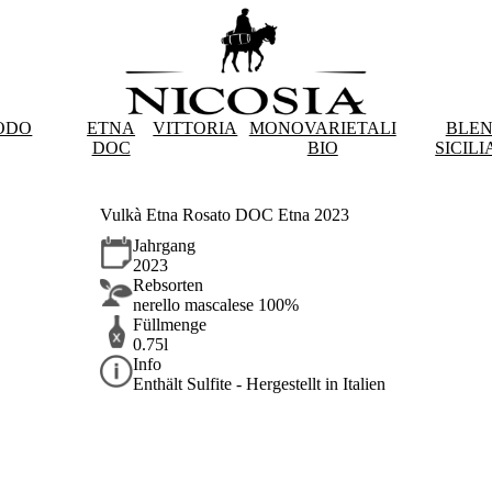
ODO
ETNA
VITTORIA
MONOVARIETALI
BLE
DOC
BIO
SICILI
Vulkà Etna Rosato DOC Etna 2023
Jahrgang
2023
Rebsorten
nerello mascalese 100%
Füllmenge
0.75l
Info
Enthält Sulfite - Hergestellt in Italien