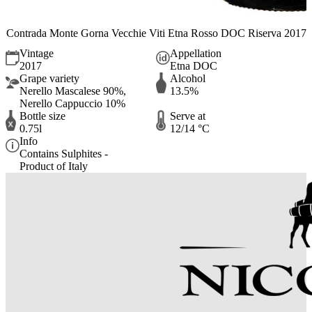
Contrada Monte Gorna Vecchie Viti Etna Rosso DOC Riserva 2017
Vintage
Appellation
2017
Etna DOC
Grape variety
Alcohol
Nerello Mascalese 90%,
13.5%
Nerello Cappuccio 10%
Bottle size
Serve at
0.75l
12/14 °C
Info
Contains Sulphites -
Product of Italy